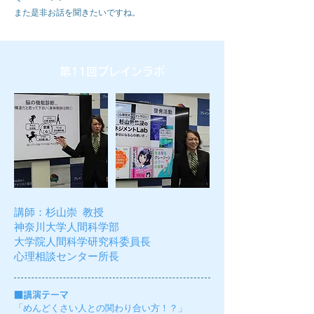
​また是非お話を聞きたいですね。
第11回ブレインラボ
講師：
杉山崇 教授
​
神奈川大学人間科学部
大学院人間科学研究科委員長
​心理相談センター所長
■
講演テーマ
「めんどくさい人との関わり合い方！？」