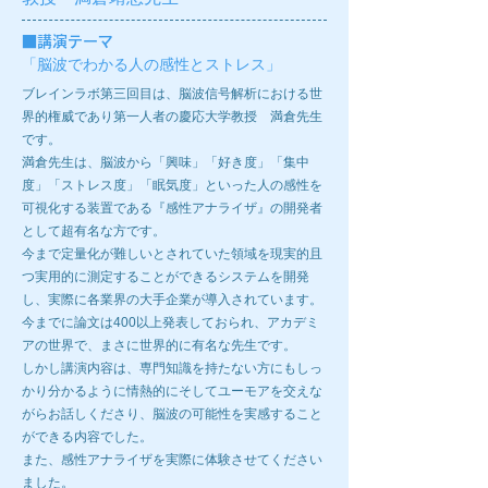
■
講演テーマ
「脳波でわかる人の感性とストレス」
ブレインラボ第三回目は、脳波信号解析における世
界的権威であり第一人者の慶応大学教授 満倉先生
です。
満倉先生は、脳波から「興味」「好き度」「集中
度」「ストレス度」「眠気度」といった人の感性を
可視化する装置である『感性アナライザ』の開発者
として超有名な方です。
今まで定量化が難しいとされていた領域を現実的且
つ実用的に測定することができるシステムを開発
し、実際に各業界の大手企業が導入されています。
今までに論文は400以上発表しておられ、アカデミ
アの世界で、まさに世界的に有名な先生です。
しかし講演内容は、専門知識を持たない方にもしっ
かり分かるように情熱的にそしてユーモアを交えな
がらお話しくださり、脳波の可能性を実感すること
ができる内容でした。
また、感性アナライザを実際に体験させてください
ました。