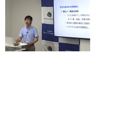
講師: 鈴木 貴之 教授
東京大学大学院総合文化研究科
広域科学専攻 相関基礎科学系
科学史・科学哲学研究室
■講演テーマ
​心の哲学​
2023年9月9日
哲学者は、古代ギリシア時代より、