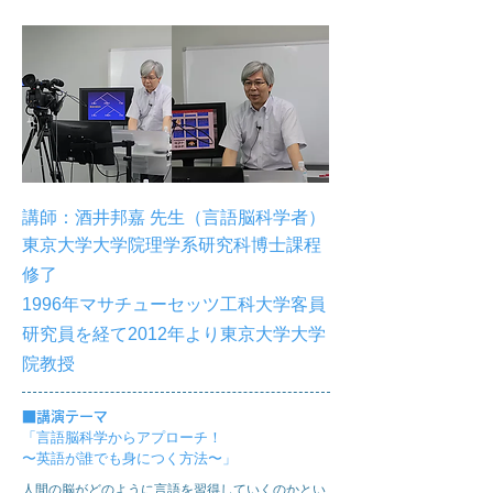
講師：
酒井邦嘉 先生
（言語脳科学者）
東京大学大学院理学系研究科博士課程
修了
1996年マサチューセッツ工科大学客員
研究員を経て
2012年より東京大学大学
院教授
■
講演テーマ
「言語脳科学からアプローチ！
〜英語が誰でも身につく方法〜」
人間の脳がどのように言語を習得していくのかとい