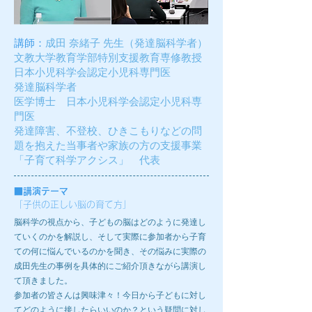
講師：
成田 奈緒子 先生
（発達脳科学者）
文教大学教育学部特別支援教育専修教授
日本小児科学会認定小児科専門医
発達脳科学者
医学博士 日本小児科学会認定小児科専
門医
発達障害、不登校、ひきこもりなどの問
題を抱えた当事者や家族の方の支援事業
「子育て科学アクシス」 代表
■
講演テーマ
「子供の正しい脳の育て方」
脳科学の視点から、子どもの脳はどのように発達し
ていくのかを解説し、そして実際に参加者から子育
ての何に悩んでいるのかを聞き、その悩みに実際の
成田先生の事例を具体的にご紹介頂きながら講演し
て頂きました。
参加者の皆さんは興味津々！今日から子どもに対し
てどのように接したらいいのか？という疑問に対し