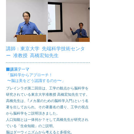
講師：東京大学 先端科学技術センタ
ー
准教授 高橋宏知先生
■
講演テーマ
「脳科学からアプローチ！
〜脳は美をどう認識するのか〜」
ブレインラボ第二回目は、工学の観点から脳科学を
研究されている東京大学准教授 高橋宏知先生です。
高橋先生は、｢メカ屋のための脳科学入門｣という名
著を出しておられ、その著書名の通り、工学の視点
から脳科学をご説明頂きました。
人口知能とは一体何か？そして高橋先生が研究され
ている「生命知能」のご説明。
脳はダーウィニズムから考えると多様化。