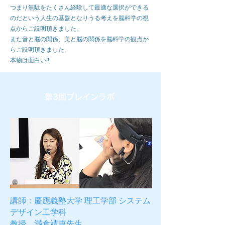
つまり無駄をたくさん経験して最適な選択ができる
のだという人生の基盤となりうる考えを脳科学の視
点からご説明頂きました。
また音と脳の関係、美と脳の関係を脳科学の観点か
らご説明頂きました。
本物は面白い!!
第3回ブレインラボ
講師：慶應義塾大学 理工学部 システム
デザイン工学科
教授 満倉靖恵先生