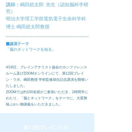
講師：
嶋田総太郎 先生（認知脳科学研
究）
明治大学理工学部電気電子生命科学科
博士 嶋田総太郎教授
■
講演テーマ
「脳のネットワークを知る
」
4/18日、ブレインアナリスト協会のカンファレンス
ルーム及びZOOMオンラインにて、第12回ブレイ
ン・ラボ、嶋田教授 学術監修就任記念講演を開催い
たしました。
ZOOMでは約100名様がご参加いただき、1時間半に
わたり、「脳とネットワーク」をテーマに、大変興
味ぶかい御講義をいただきました。
第13回ブレインラボ