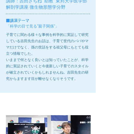
講師：
吉田さちね 助教
​ 東邦大学医学部
解剖学講座 微生物形態学分野
■
講演テーマ
「科学の目で見る”親子関係”」
子育てに関わる様々な事例を科学的に実証して研究
している吉田先生のお話は、子育て世代のパパやマ
マだけでなく、孫の世話をする祖父母にもとても役
立つ情報でした。
いままで何となく良いとは知っていたことが、科学
的に実証されていくと今後新しい子育てのスタイル
が確立されていくかもしれませんね。吉田先生の研
究からますます目が離せなくなりそうです。
第10回ブレインラボ