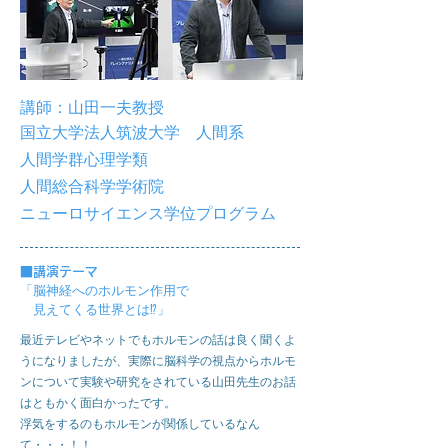
講師：山田一夫教授
国立大学法人筑波大学 人間系
人間学群心理学類
人間総合科学学術院
​ニューロサイエンス学位プログラム
■
講演テーマ
「脳神経へのホルモン作用で
​ 見えてくる世界とは⁉︎」
最近テレビやネットでもホルモンの話は良く聞くよ
うになりましたが、実際に脳科学の視点からホルモ
ンについて実験や研究をされている山田先生のお話
はともかく面白かったです。
​浮気をするのもホルモンが関係しているなん
て・・・！！