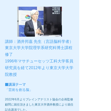
講師：
酒井邦嘉 先生
（言語脳科学者）
東京大学大学院理学系研究科博士課程
修了
1996年マサチューセッツ工科大学客員
研究員を経て
2012年より東京大学大学
院教授
■
講演テーマ
「芸術を創る脳
」
​2022年6月よりブレインアナリスト協会の企画監修
顧問に就任頂きました東京大学酒井教授により就任
記念講演でした。