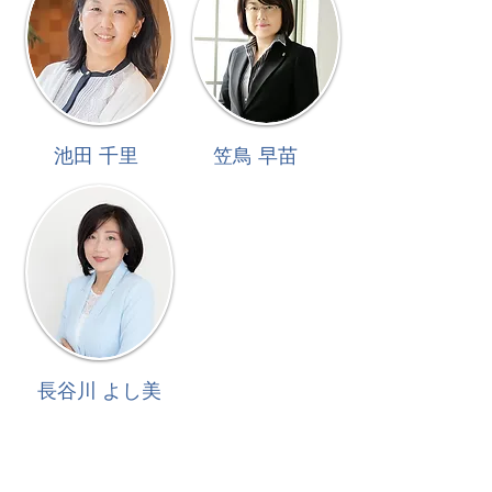
​池田 千里
​笠鳥 早苗
​長谷川 よし美
​海外