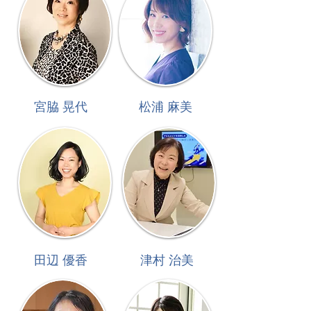
​宮脇 晃代
​松浦 麻美
​田辺 優香
​津村 治美