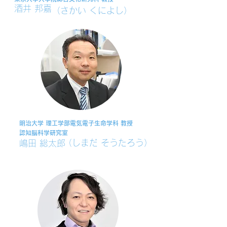
酒井 邦嘉
（さかい くによし）
明治大学 理工学部電気電子生命学科 教授
​認知脳科学研究室
（しまだ そうたろう）
嶋田 総太郎