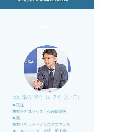
HP
https://brain-analyst.com
スタッフ
瀧谷 啓吾（たきや けいご）
会長
■ 現任
株式会社ユリシス 代表取締役
■ 元
​株式会社ライドオンエクスプレス
ホールディング（東証一部上場）