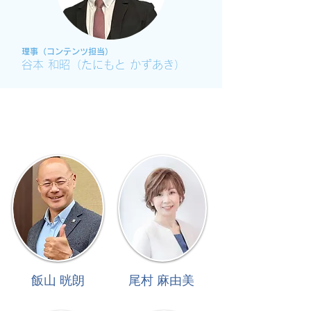
理事（コンテンツ担当）
谷本 和昭（たにもと かずあき）
​シニアブレインアナリスト
飯山 晄朗
​尾村 麻由美