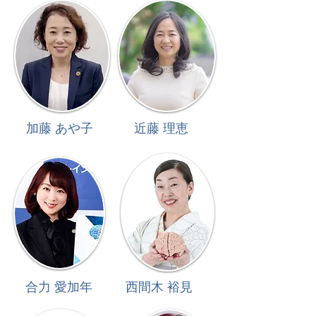
加藤
​ あや子
​近藤 理恵
​合力 愛加年
​西間木 裕見