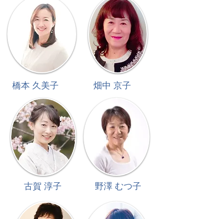
​橋本 久美子
​畑中 京子
​古賀 淳子
​野澤 むつ子