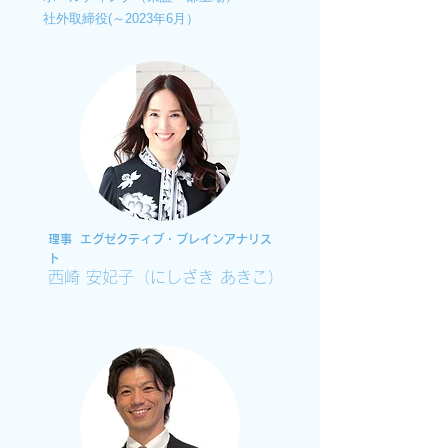
社外取締役(～2023年6月）
理事 エグゼクティブ・ブレインアナリス
ト
西崎 安妃子（にしざき あきこ）