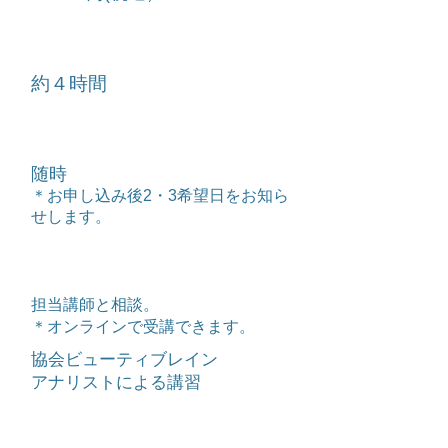
​時間
​担当講師と相談して決定
場所
​＊オンラインで受講できます。
約４時間
専用テキスト64Pを使用しての講習
概要
​小学校高学年・中高生・成人用のテスト付き
日程
随時
受講までの流れ
​＊お申し込み後2・3希望日をお知ら
せします。
01.
場所
お申込み
＊講習日、受講までの流れの案内があります。
​担当講師と相談。
＊オンラインで受講できます。
02.
テキストを購入
協会ビューティブレイン
アナリストによる講習
協会専用ショップサイトからテキストを
41,800円(税込)で購入
＊
テキスト購入
が受講費となります。
スポーツブレインアクティベーション