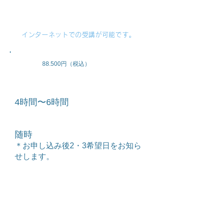
詳しい内容・申込はこちらから
インストラクター認定養成講座
＊協会本部から、もしくはブレインアナリストプロ
が発行したURLから受講申込みをして頂きます。
インターネットでの受講が可能です。
​ブレインアナリストプロにお尋ねください。
講習費
88.500円（税込）
ビジネス展開
​時間
4時間〜6時間
ブレインアナリシス-S2の販売
​
収益内容はお問い合わせください。
ブレインアナリシス-S2の解説、セミナー
日程
ブレインアナリシス-S2を導入した
随時
ビジネスモデルの展開
​＊お申し込み後2・3希望日をお知ら
せします。
お問い合わせ
場所