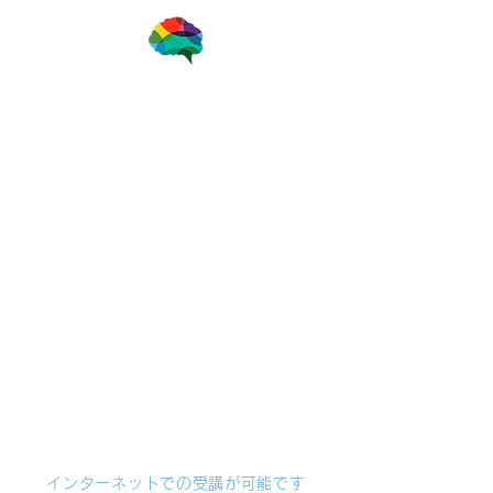
一般社団法人ブレインアナリスト協会
​ブレインアナリストプロ認定養成
講座
（ブレインアナリスト修了者対象）
インターネットでの受講が可能です