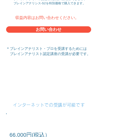
ブレインアナリシス-S2を特別価格で購入できます。
収益内容はお問い合わせください。
お問い合わせ
＊ブレインアナリスト・プロを受講するためには
​ ブレインアナリスト認定講座の受講が必要です。
​​​ブレインアナリスト認定養成講座
​ビューティーブレイン認定養成
講座
インターネットでの受講が可能です
​41,800円(税込）
講習費
インターネットでの受講が可能です
約4時間～5時間
​時間
講習費
​＊個別に担当講師に確認ください。
66.000円(税込）
日程
​担当講師と相談して決定