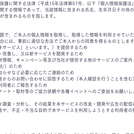
保護に関する法律（平成15年法律第57号、以下「個人情報保護法
関する情報であって、当該情報に含まれる氏名、生年月日その他
が含まれるものを指します。
）
囲で、ご本人の個⼈情報を取得し、取得した情報を利用させてい
合には、事前に適切な⽅法でご本人からの同意を得るものとしま
本サービス」といいます。）を提供するため
・改善し、又は新サービスを開発するため
新情報、キャンペーン等及び当社が提供する他のサービスのご案内
む）のため
知らせなど必要に応じたご連絡のため
者からのお問い合わせに回答するため（本人確認を行うことを含む
利用者にご報告するため
ケート・取材等のご協力依頼や各種イベントへのご参加をお願いし
を調査・分析し、その結果を本サービスの改良・開発や広告の配信
者や、不正・不当な目的で本サービスを利用しようとする利用者の
）