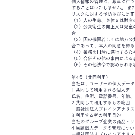
個人情報の管理は、厳重に行う
することはいたしません。 ま
リスクに対する予防並びに是正
（1）人の生命、身体又は財産
（2）公衆衛生の向上又は児童
合
（3）国の機関若しくは地方公
合であって、本人の同意を得る
（4）業務を円滑に遂行するた
（5）合併その他の事由による
（6）その他法令で認められる
第4条（共同利用）
当社は、ユーザーの個人データ
1 共同して利用される個人
氏名、住所、電話番号、年齢、
2 共同して利用するもの範
一般社団法人ブレインアナリス
3 利用する者の利用目的
当社のグループ企業の商品・サ
4 当該個人データの管理につ
一般社団法人ブレインアナリス