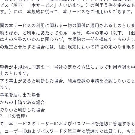
ビス（以下，「本サービス」といいます。）の利用条件を定める
す。）には，本規約に従って，本サービスをご利用いただきます
間の本サービスの利用に関わる一切の関係に適用されるものとし
約のほか，ご利用にあたってのルール等，各種の定め（以下，「
はその名称のいかんに関わらず，本規約の一部を構成するものと
の規定と矛盾する場合には，個別規定において特段の定めなき限
望者が本規約に同意の上，当社の定める方法によって利用登録を
ものとします。
下の事由があると判断した場合，利用登録の申請を承認しないこ
ます。
事項を届け出た場合
からの申請である場合
でないと判断した場合
ワードの管理）
て，本サービスのユーザーIDおよびパスワードを適切に管理する
，ユーザーIDおよびパスワードを第三者に譲渡または貸与し，も