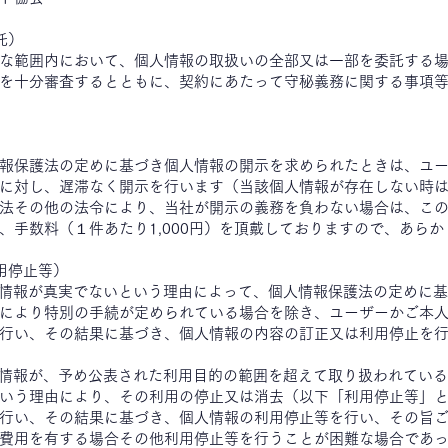
託）
な範囲内において、個人情報の取扱いの全部又は一部を委託する
を十分審査するとともに、契約にあたって守秘義務に関する事項
報保護法の定めに基づき個人情報の開示を求められたときは、ユ
に対し、遅滞なく開示を行います（当該個人情報が存在しない時
法その他の法令により、当社が開示の義務を負わない場合は、こ
、手数料（１件あたり1,000円）を頂戴しておりますので、あら
用停止等）
人情報が真実でないという理由によって、個人情報保護法の定めに
により特別の手続が定められている場合を除き、ユーザーかご本
行い、その結果に基づき、個人情報の内容の訂正又は利用停止を
人情報が、予め公表された利用目的の範囲を超えて取り扱われてい
いう理由により、その利用の停止又は消去（以下「利用停止等」
行い、その結果に基づき、個人情報の利用停止等を行い、その旨
費用を有する場合その他利用停止等を行うことが困難な場合であ