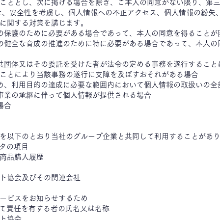
こととし、次に掲げる場合を除き、ご本人の同意がない限り、第
た、安全性を考慮し、個人情報への不正アクセス、個人情報の紛失
に関する対策を講じます。
の保護のために必要がある場合であって、本人の同意を得ることが
の健全な育成の推進のために特に必要がある場合であって、本人の
共団体又はその委託を受けた者が法令の定める事務を遂行すること
ことにより当該事務の遂行に支障を及ぼすおそれがある場合
め、利用目的の達成に必要な範囲内において個人情報の取扱いの全
事業の承継に伴って個人情報が提供される場合
場合
を以下のとおり当社のグループ企業と共同して利用することがあ
データの項目
商品購入履歴
囲
ト協会及びその関連会社
ービスをお知らせするため
いて責任を有する者の氏名又は名称
ト協会