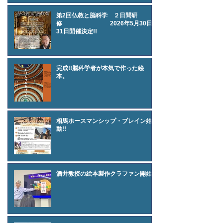
第2回仏教と脳科学 ２日間研
修 2026年5月30日
31日開催決定!!
完成!!脳科学者が本気で作った絵
本。
相馬ホースマンシップ・ブレイン始
動!!
酒井教授の絵本製作クラファン開始!!