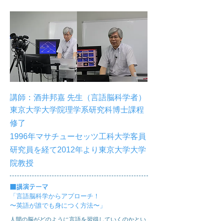
講師：
酒井邦嘉 先生
（言語脳科学者）
東京大学大学院理学系研究科博士課程
修了
1996年マサチューセッツ工科大学客員
研究員を経て
2012年より東京大学大学
院教授
■
講演テーマ
「言語脳科学からアプローチ！
〜英語が誰でも身につく方法〜」
人間の脳がどのように言語を習得していくのかとい