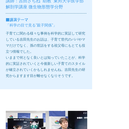
講師：
吉田さちね 助教
​ 東邦大学医学部
解剖学講座 微生物形態学分野
■
講演テーマ
「科学の目で見る”親子関係”」
子育てに関わる様々な事例を科学的に実証して研究
している吉田先生のお話は、子育て世代のパパやマ
マだけでなく、孫の世話をする祖父母にもとても役
立つ情報でした。
いままで何となく良いとは知っていたことが、科学
的に実証されていくと今後新しい子育てのスタイル
が確立されていくかもしれませんね。吉田先生の研
究からますます目が離せなくなりそうです。
第10回ブレインラボ