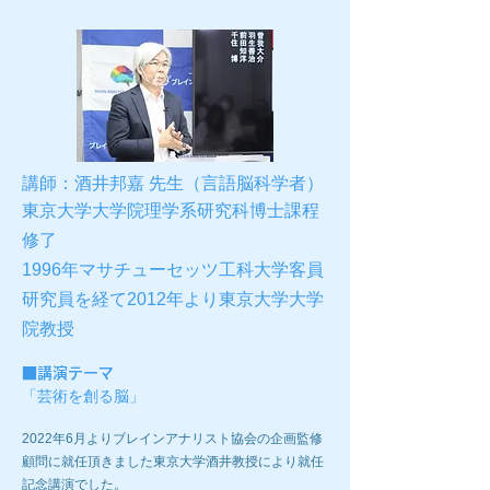
講師：
酒井邦嘉 先生
（言語脳科学者）
東京大学大学院理学系研究科博士課程
修了
1996年マサチューセッツ工科大学客員
研究員を経て
2012年より東京大学大学
院教授
■
講演テーマ
「芸術を創る脳
」
​2022年6月よりブレインアナリスト協会の企画監修
顧問に就任頂きました東京大学酒井教授により就任
記念講演でした。