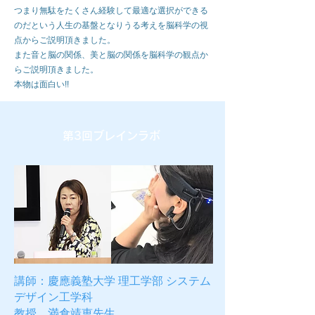
つまり無駄をたくさん経験して最適な選択ができる
のだという人生の基盤となりうる考えを脳科学の視
点からご説明頂きました。
また音と脳の関係、美と脳の関係を脳科学の観点か
らご説明頂きました。
本物は面白い!!
第3回ブレインラボ
講師：慶應義塾大学 理工学部 システム
デザイン工学科
教授 満倉靖恵先生