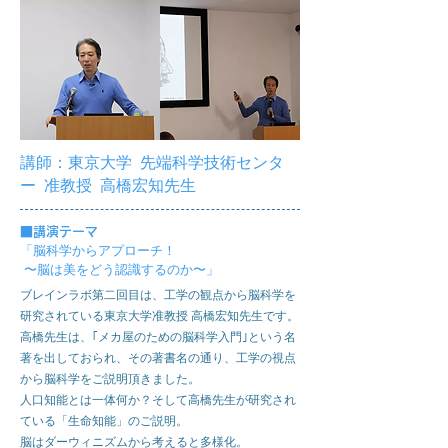
講師：東京大学 先端科学技術センタ
ー
准教授 高橋宏知先生
■
講演テーマ
「脳科学からアプローチ！
〜脳は美をどう認識するのか〜」
ブレインラボ第二回目は、工学の観点から脳科学を
研究されている東京大学准教授 高橋宏知先生です。
高橋先生は、｢メカ屋のための脳科学入門｣という名
著を出しておられ、その著書名の通り、工学の視点
から脳科学をご説明頂きました。
人口知能とは一体何か？そして高橋先生が研究され
ている「生命知能」のご説明。
脳はダーウィニズムから考えると多様化。