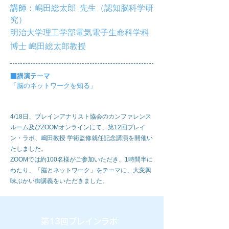
講師：
嶋田総太郎 先生（認知脳科学研
究）
明治大学理工学部電気電子生命科学科
博士 嶋田総太郎教授
■
講演テーマ
「脳のネットワークを知る
」
4/18日、ブレインアナリスト協会のカンファレンス
ルーム及びZOOMオンラインにて、第12回ブレイ
ン・ラボ、嶋田教授 学術監修就任記念講演を開催い
たしました。
ZOOMでは約100名様がご参加いただき、1時間半に
わたり、「脳とネットワーク」をテーマに、大変興
味ぶかい御講義をいただきました。
第13回ブレインラボ