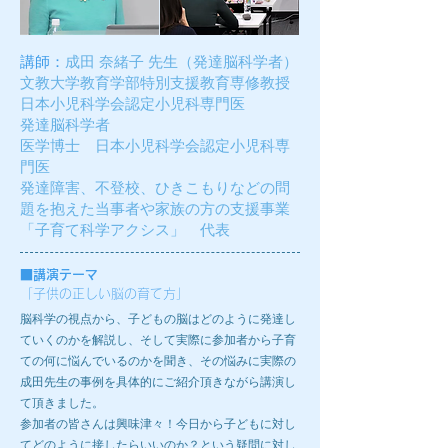
講師：
成田 奈緒子 先生
（発達脳科学者）
文教大学教育学部特別支援教育専修教授
日本小児科学会認定小児科専門医
発達脳科学者
医学博士 日本小児科学会認定小児科専
門医
発達障害、不登校、ひきこもりなどの問
題を抱えた当事者や家族の方の支援事業
「子育て科学アクシス」 代表
■
講演テーマ
「子供の正しい脳の育て方」
脳科学の視点から、子どもの脳はどのように発達し
ていくのかを解説し、そして実際に参加者から子育
ての何に悩んでいるのかを聞き、その悩みに実際の
成田先生の事例を具体的にご紹介頂きながら講演し
て頂きました。
参加者の皆さんは興味津々！今日から子どもに対し
てどのように接したらいいのか？という疑問に対し