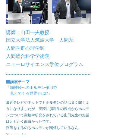
講師：山田一夫教授
国立大学法人筑波大学 人間系
人間学群心理学類
人間総合科学学術院
​ニューロサイエンス学位プログラム
■
講演テーマ
「脳神経へのホルモン作用で
​ 見えてくる世界とは⁉︎」
最近テレビやネットでもホルモンの話は良く聞くよ
うになりましたが、実際に脳科学の視点からホルモ
ンについて実験や研究をされている山田先生のお話
はともかく面白かったです。
​浮気をするのもホルモンが関係しているなん
て・・・！！