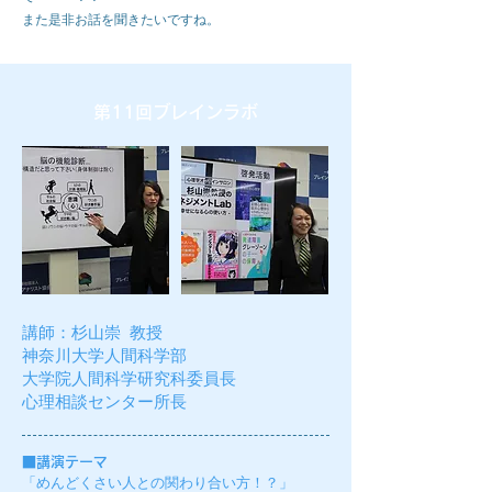
​また是非お話を聞きたいですね。
第11回ブレインラボ
講師：
杉山崇 教授
​
神奈川大学人間科学部
大学院人間科学研究科委員長
​心理相談センター所長
■
講演テーマ
「めんどくさい人との関わり合い方！？」