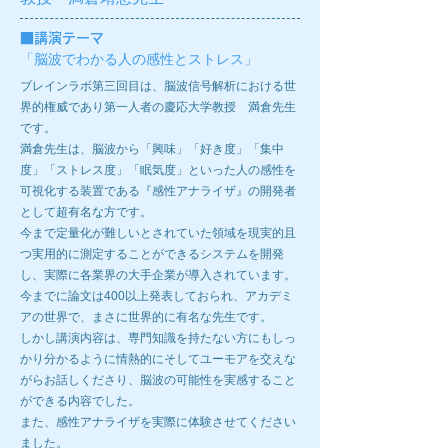
■
講演テーマ
「脳波でわかる人の感性とストレス」
ブレインラボ第三回目は、脳波信号解析における世
界的権威であり第一人者の慶応大学教授 満倉先生
です。
満倉先生は、脳波から「興味」「好き度」「集中
度」「ストレス度」「眠気度」といった人の感性を
可視化する装置である『感性アナライザ』の開発者
として超有名な方です。
今まで定量化が難しいとされていた領域を現実的且
つ実用的に測定することができるシステムを開発
し、実際に各業界の大手企業が導入されています。
今までに論文は400以上発表しておられ、アカデミ
アの世界で、まさに世界的に有名な先生です。
しかし講演内容は、専門知識を持たない方にもしっ
かり分かるように情熱的にそしてユーモアを交えな
がらお話しくださり、脳波の可能性を実感すること
ができる内容でした。
また、感性アナライザを実際に体験させてください
ました。