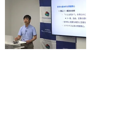
講師: 鈴木 貴之 教授
東京大学大学院総合文化研究科
広域科学専攻 相関基礎科学系
科学史・科学哲学研究室
■講演テーマ
​心の哲学​
2023年9月9日
哲学者は、古代ギリシア時代より、