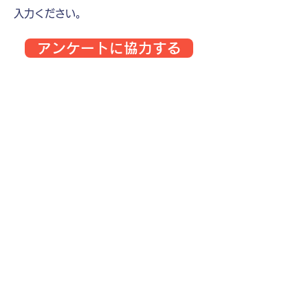
入力ください。
アンケートに協力する
※本調査への協力は任意であり、協力しなかったこと
で、あなたが不利益を被ることはありません。調査への
協力は回答中も含めていつでも辞退することができま
す。回答を辞退、中止する場合は、フォームを閉じてく
ださい。フォームへの入力の完了によって、本調査への
協力について同意したものとみなさせて頂きます。
※本調査は google form を利用しております。アンケー
ト中に「
Google にログイン
すると作業内容を保存でき
ます。」という表現がありますが、これは回答された方
がご自身の回答が記録されるものであり、ログインをし
なくてもアンケートにお答えいただけます。また、いづ
れにしても弊社にメールアドレスが記録される事はあり
ませんのでご安心ください。
研究実施者：一般社団法人ブレインアナリスト
協会