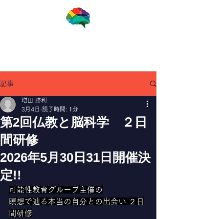
一般社団法人ブレインアナリスト協会
記事
増田 勝利
3月4日
読了時間: 1分
第2回仏教と脳科学 ２日
間研修
2026年5月30日31日開催決
定!!
可能性教育グループ主催の
瞑想で辿る本当の自分との出会い ２日
間研修