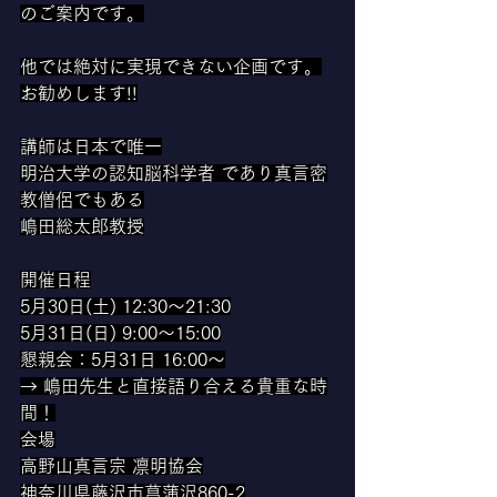
のご案内です。
他では絶対に実現できない企画です。
お勧めします!!
講師は日本で唯一
明治大学の認知脳科学者 であり真言密
教僧侶でもある
嶋田総太郎教授
開催日程
5月30日(土) 12:30〜21:30
5月31日(日) 9:00〜15:00
懇親会：5月31日 16:00〜
→ 嶋田先生と直接語り合える貴重な時
間！
会場
高野山真言宗 凛明協会
神奈川県藤沢市菖蒲沢860-2