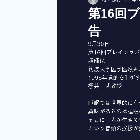
第16回
告
9月30日
第16回ブレインラ
講師は
筑波大学医学医療系
1998年覚醒を制
櫻井　武教授
睡眠では世界的に有
興味があるのは睡眠
そこに「人が生きて
という冒頭の挨拶が