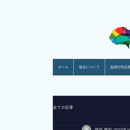
ホーム
協会について
脳傾向性診
全ての記事
増田 勝利
2023年