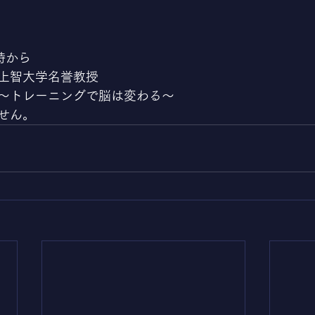
時から
上智大学名誉教授
～トレーニングで脳は変わる～
せん。