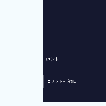
コメント
コメントを追加…
行動遺伝学 安藤 寿康 先生
講演会 ６月22日開催決定!!