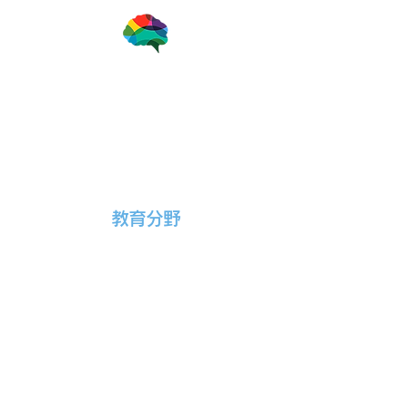
一般社団法人ブレインアナリスト協会
教育分野
学校法人柳商学園柳川高等学校、
国立大学法人東京大学教養学部、
一般社団法人ブレインアナリスト
協会の3者による共同研究