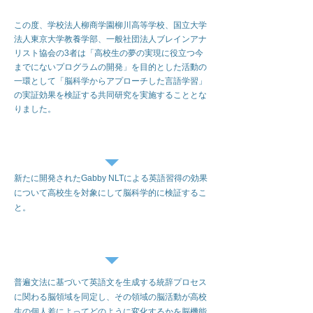
この度、学校法人柳商学園柳川高等学校、国立大学
法人東京大学教養学部、一般社団法人ブレインアナ
リスト協会の3者は「高校生の夢の実現に役立つ今
までにないプログラムの開発」を目的とした活動の
一環として「脳科学からアプローチした言語学習」
の実証効果を検証する共同研究を実施することとな
りました。
研究目的
新たに開発されたGabby NLTによる英語習得の効果
について高校生を
対象にして脳科学的に検証するこ
と。
研究内容
普遍文法に基づいて英語文を生成する統辞プロセス
に関わる脳領域を同定し、その領域の脳活動が高校
生の個人差によってどのように変化するかを脳機能