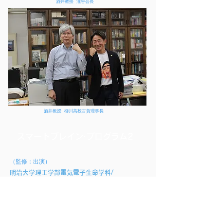
酒井教授 瀧谷会長
酒井教授 柳川高校古賀理事長
スマートブレイン·プログラム2
（監修：出演）
明治大学理工学部電気電子生命学科/
認知脳科学研究室
嶋田総太郎 教授
（タイトル）